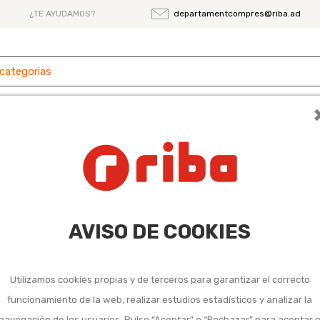
¿TE AYUDAMOS?
departamentcompres@riba.ad
 y
Ferretería
Herramientas
Maquinaria
es
rodomésticos
s electrodomésticos
AVISO DE COOKIES
Utilizamos cookies propias y de terceros para garantizar el correcto
funcionamiento de la web, realizar estudios estadísticos y analizar la
navegación de los usuarios. Pulse “Aceptar” o “Rechazar” para aceptar 