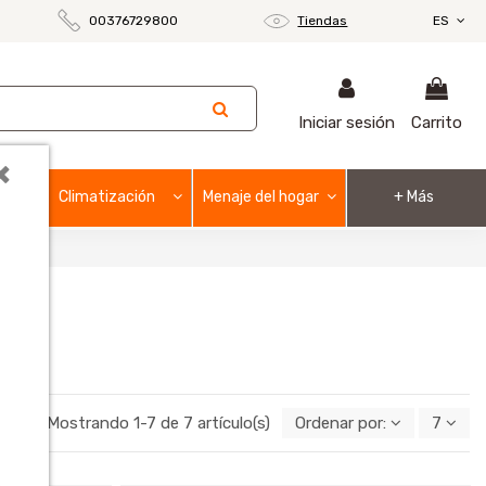
00376729800
Tiendas
ES
Iniciar sesión
Carrito
×
Climatización
Menaje del hogar
+ Más
Mostrando 1-7 de 7 artículo(s)
Ordenar por:
7
o