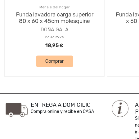
Menaje del hogar
Funda lavadora carga superior
Funda la
80 x 60 x 45cm molesquine
x 60
DOÑA GALA
23039926
18,95 €
Comprar
ENTREGA A DOMICILIO
A
P
Compra online y recibe en CASA
Si
n
ir
ti