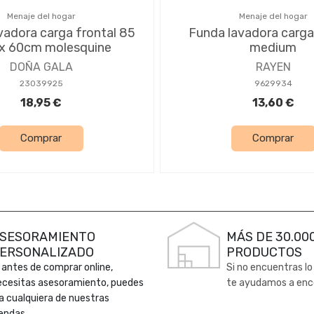
Menaje del hogar
Menaje del hogar
vadora carga frontal 85
Funda lavadora carga
 x 60cm molesquine
medium
DOÑA GALA
RAYEN
23039925
9629934
18,95 €
13,60 €
Comprar
Comprar
SESORAMIENTO
MÁS DE 30.00
ERSONALIZADO
PRODUCTOS
 antes de comprar online,
Si no encuentras lo
ecesitas asesoramiento, puedes
te ayudamos a enc
 a cualquiera de nuestras
endas.