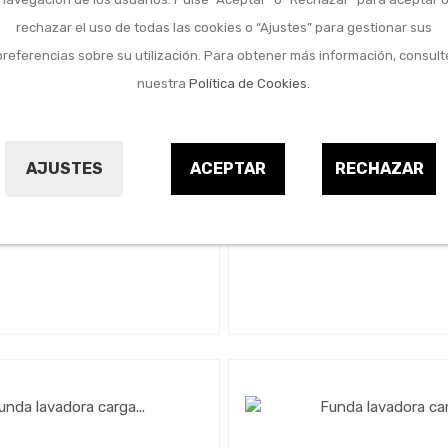
rechazar el uso de todas las cookies o “Ajustes” para gestionar sus
preferencias sobre su utilización. Para obtener más información, consult
nuestra
Política de Cookies
.
Menaje del hogar
Menaje del hogar
vadora carga frontal 85
Funda lavadora carga f
x 60cm madera media
x 60 x 60cm uni 
AJUSTES
ACEPTAR
RECHAZAR
DOÑA GALA
DOÑA GALA
9700674
9696931
19,60 €
19,60 €