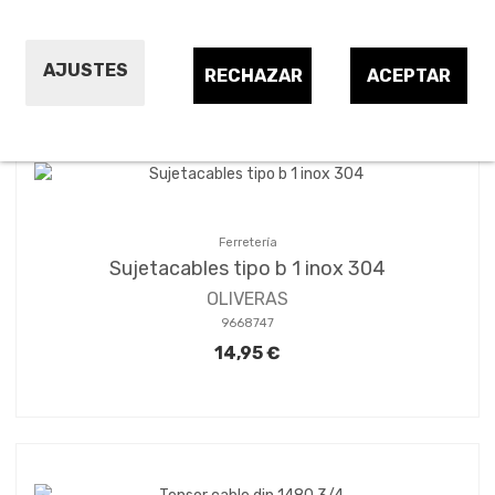
Ordenar por:
24
1
2
3
AJUSTES
RECHAZAR
ACEPTAR
Ferretería
Sujetacables tipo b 1 inox 304
OLIVERAS
9668747
14,95 €