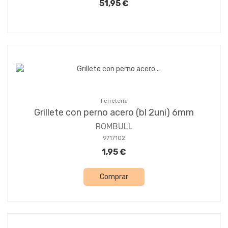
51,95 €
Ferretería
Grillete con perno acero (bl 2uni) 6mm
ROMBULL
9717102
1,95 €
Comprar