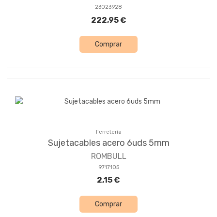
23023928
222,95 €
Comprar
Ferretería
Sujetacables acero 6uds 5mm
ROMBULL
9717105
2,15 €
Comprar